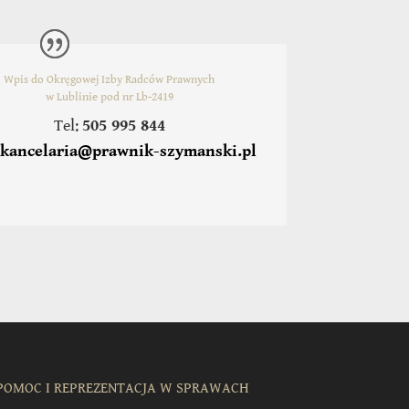
Wpis do Okręgowej Izby Radców Prawnych
w Lublinie pod nr Lb-2419
Tel:
505 995 844
:
kancelaria@prawnik-szymanski.pl
POMOC I REPREZENTACJA W SPRAWACH