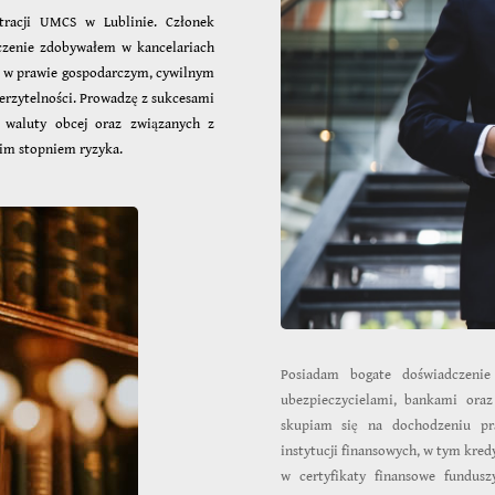
tracji UMCS w Lublinie. Członek
czenie zdobywałem w kancelariach
ię w prawie gospodarczym, cywilnym
rzytelności. Prowadzę z sukcesami
waluty obcej oraz związanych z
im stopniem ryzyka.
Posiadam bogate doświadczenie
ubezpieczycielami, bankami oraz
skupiam się na dochodzeniu pr
instytucji finansowych, w tym kred
w certyfikaty finansowe fundusz