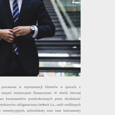
 procesowe w reprezentacji klientów w sporach z
 innymi instytucjami finansowymi. W chwili obecnej
aw konsumentów poszkodowanych przez działalność
ytobiorców, obligatariuszy GetBack S.A., osób uwikłanych
y inwestycyjnych, polisolokaty oraz inne instrumenty